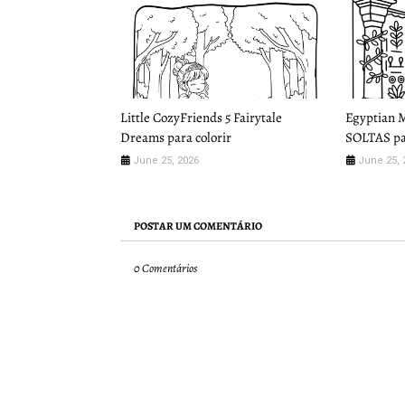
Little CozyFriends 5 Fairytale
Egyptian 
Dreams para colorir
SOLTAS par
June 25, 2026
June 25, 
POSTAR UM COMENTÁRIO
0 Comentários